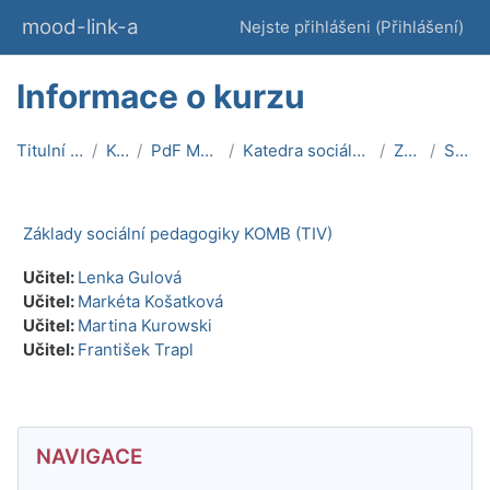
Přejít k hlavnímu obsahu
mood-link-a
Nejste přihlášeni (
Přihlášení
)
Informace o kurzu
Titulní stránka
Kurzy
PdF MU On-line
Katedra sociální pedagogiky
ZSP_1K
Souhrn
Základy sociální pedagogiky KOMB (TIV)
Učitel:
Lenka Gulová
Učitel:
Markéta Košatková
Učitel:
Martina Kurowski
Učitel:
František Trapl
Bloky
Přeskočit: Navigace
NAVIGACE