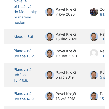
Nově je
přihlašování
Pavel Krejčí
Zden
do Moodlinky
7 kvě 2020
8 kv
primárním
heslem
Pavel Krejčí
Pavel
Moodle 3.6
13 úno 2020
13 ú
Plánovaná
Pavel Krejčí
10 úno 2020
10 ú
údržba 13.2.
Plánovaná
Pavel Krejčí
Pavel
údržba
5 srp 2019
5 srp
15.-16.8.
Plánovaná
Pavel Krejčí
Pavel
13 zář 2018
15 zá
údržba 14.9.