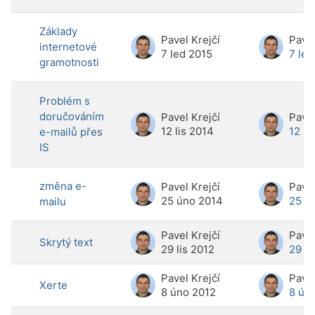
Základy
Pavel Krejčí
Pavel
internetové
7 led 2015
7 led
gramotnosti
Problém s
doručováním
Pavel Krejčí
Pavel
12 lis 2014
12 li
e-mailů přes
IS
změna e-
Pavel Krejčí
Pavel
25 úno 2014
25 ú
mailu
Pavel Krejčí
Pavel
Skrytý text
29 lis 2012
29 li
Pavel Krejčí
Pavel
Xerte
8 úno 2012
8 ún