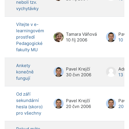
neboli tzv.
vychytávky
Vítejte v e-
learningovém
Tamara Váňová
Pavel
prostředí
10 říj 2006
10 ří
Pedagogické
fakulty MU
Ankety
Pavel Krejčí
Admi
konečně
30 čvn 2006
13 z
fungují
Od září
sekundární
Pavel Krejčí
Pavel
20 čvn 2006
20 č
hesla (skoro)
pro všechny
Pokud máte