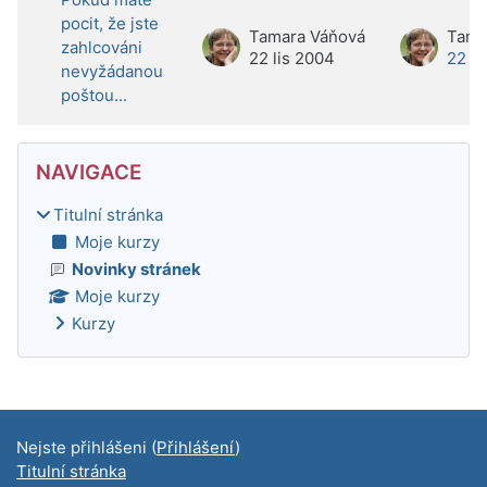
pocit, že jste
Tamara Váňová
Tama
zahlcováni
22 lis 2004
22 li
nevyžádanou
poštou...
Bloky
Přeskočit: Navigace
NAVIGACE
Titulní stránka
Moje kurzy
Novinky stránek
Moje kurzy
Kurzy
Doplňkové bloky
Nejste přihlášeni (
Přihlášení
)
Titulní stránka