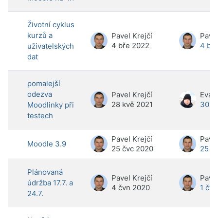
Životní cyklus
kurzů a
Pavel Krejčí
Pavel
4 bře 2022
4 bř
uživatelských
dat
pomalejší
odezva
Pavel Krejčí
Eva 
28 kvě 2021
30 li
Moodlinky při
testech
Pavel Krejčí
Pavel
Moodle 3.9
25 čvc 2020
25 č
Plánovaná
Pavel Krejčí
Pavel
údržba 17.7. a
4 čvn 2020
1 čv
24.7.