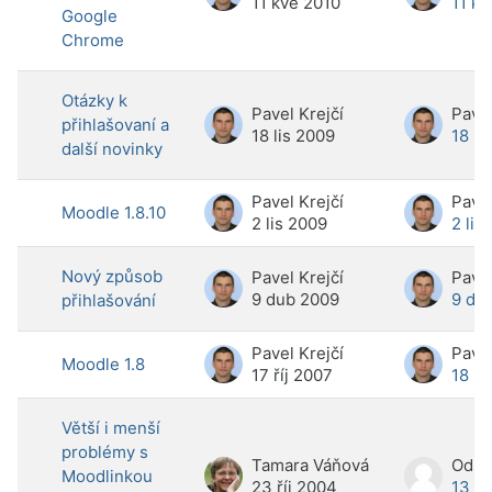
11 kvě 2010
11 kv
Google
Chrome
Otázky k
Pavel Krejčí
Pavel
přihlašovaní a
18 lis 2009
18 li
další novinky
Pavel Krejčí
Pavel
Moodle 1.8.10
2 lis 2009
2 lis
Nový způsob
Pavel Krejčí
Pavel
9 dub 2009
9 du
přihlašování
Pavel Krejčí
Pavel
Moodle 1.8
17 říj 2007
18 ří
Větší i menší
problémy s
Tamara Váňová
Moodlinkou
23 říj 2004
13 č