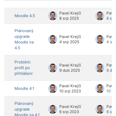
Seznam diskusí. Zobrazeno 39 disku
Pavel Krejčí
Pavel
Moodle 4.5
8 srp 2025
8 sr
Plánovaný
upgrade
Pavel Krejčí
Pavel
4 srp 2025
4 sr
Moodle na
4.5
Problém:
Pavel Krejčí
Pavel
profil po
9 dub 2025
9 du
přihlášení
Pavel Krejčí
Pavel
Moodle 4.1
10 srp 2023
10 s
Plánovaný
Pavel Krejčí
Pavel
upgrade
6 srp 2023
6 sr
Moodle na 4.1