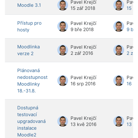
Pavel Krejčí
Pavel
Moodle 3.1
15 zář 2018
15 zá
Přístup pro
Pavel Krejčí
Pavel
9 bře 2018
9 bř
hosty
Moodlinka
Pavel Krejčí
Pavel
2 zář 2016
2 zář
verze 2
Plánovaná
nedostupnost
Pavel Krejčí
Pavel
16 srp 2016
16 sr
Moodlinky
18.-31.8.
Dostupná
testovací
Pavel Krejčí
Pavel
upgradovaná
13 kvě 2016
13 k
instalace
Moodle2