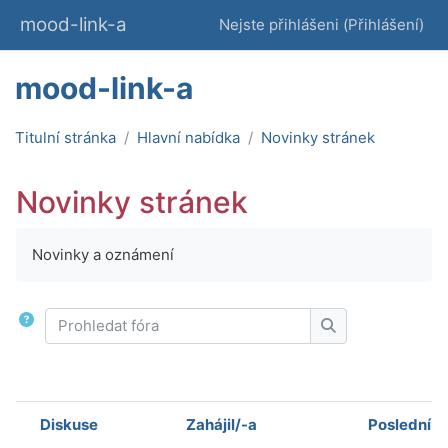
Přejít k hlavnímu obsahu
mood-link-a
Nejste přihlášeni (
Přihlášení
)
mood-link-a
Titulní stránka
Hlavní nabídka
Novinky stránek
Novinky stránek
Požadavky na absolvování
Novinky a oznámení
Prohledat fóra
Prohledat fóra
Diskuse
Zahájil/-a
Poslední p
Stav