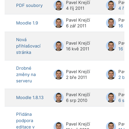
Pavel Krejčí
Pavel
PDF soubory
4 říj 2011
4 říj
Pavel Krejčí
Pavel
Moodle 1.9
6 zář 2011
16 zá
Nová
Pavel Krejčí
Pavel
přihlašovací
16 kvě 2011
16 kv
stránka
Drobné
Pavel Krejčí
Pavel
změny na
2 bře 2011
2 bře
serveru
Pavel Krejčí
Pavel
Moodle 1.8.13
6 srp 2010
6 srp
Přidána
podpora
Pavel Krejčí
Pavel
editace v