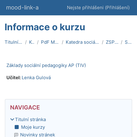
Přejít k hlavnímu obsahu
mood-link-a
Nejste přihlášeni (
Přihlášení
)
Informace o kurzu
Titulní stránka
Kurzy
PdF MU On-line
Katedra sociální pedagogiky
ZSP_AP_tiv
Souhrn
Základy sociální pedagogiky AP (TIV)
Učitel:
Lenka Gulová
Bloky
Přeskočit: Navigace
NAVIGACE
Titulní stránka
Moje kurzy
Novinky stránek