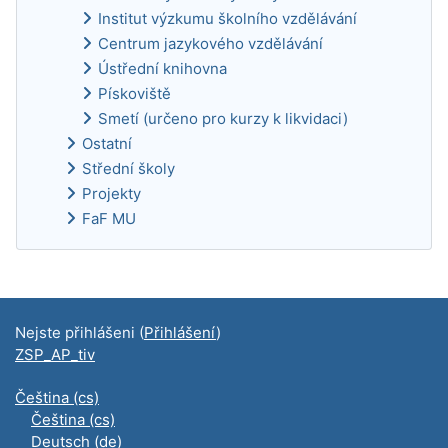
Institut výzkumu školního vzdělávání
Centrum jazykového vzdělávání
Ústřední knihovna
Pískoviště
Smetí (určeno pro kurzy k likvidaci)
Ostatní
Střední školy
Projekty
FaF MU
Doplňkové bloky
Nejste přihlášeni (
Přihlášení
)
ZSP_AP_tiv
Čeština ‎(cs)‎
Čeština ‎(cs)‎
Deutsch ‎(de)‎