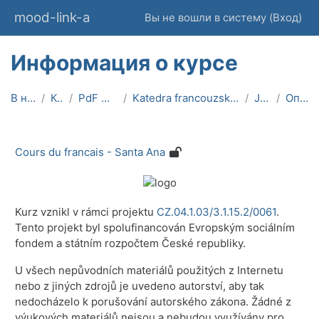
Перейти к основному содержанию
mood-link-a
Вы не вошли в систему (
Вход
)
Информация о курсе
В начало
Курсы
PdF MU On-line
Katedra francouzského jazyka a literatury
JKF-SA
Описание
Cours du francais - Santa Ana
Kurz vznikl v rámci projektu
CZ.04.1.03/3.1.15.2/0061
.
Tento projekt byl spolufinancován Evropským sociálním
fondem a státním rozpočtem České republiky.
U všech nepůvodních materiálů použitých z Internetu
nebo z jiných zdrojů je uvedeno autorství, aby tak
nedocházelo k porušování autorského zákona. Žádné z
výukových materiálů nejsou a nebudou využívány pro