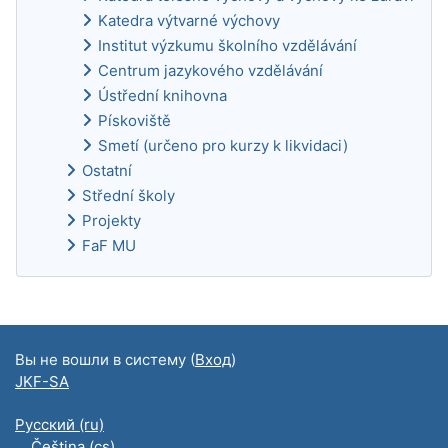
Katedra výtvarné výchovy
Institut výzkumu školního vzdělávání
Centrum jazykového vzdělávání
Ústřední knihovna
Pískoviště
Smetí (určeno pro kurzy k likvidaci)
Ostatní
Střední školy
Projekty
FaF MU
Дополнительные блоки
Вы не вошли в систему (
Вход
)
JKF-SA
Русский ‎(ru)‎
Čeština ‎(cs)‎