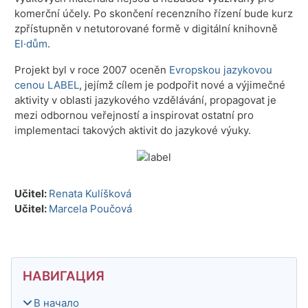
komerční účely. Po skončení recenzního řízení bude kurz
zpřístupněn v netutorované formě v digitální knihovně
El·dům
.
Projekt byl v roce 2007 oceněn
Evropskou jazykovou
cenou LABEL
, jejímž cílem je podpořit nové a výjimečné
aktivity v oblasti jazykového vzdělávání, propagovat je
mezi odbornou veřejností a inspirovat ostatní pro
implementaci takových aktivit do jazykové výuky.
Učitel:
Renata Kulíšková
Učitel:
Marcela Poučová
Блоки
Пропустить Навигация
НАВИГАЦИЯ
В начало