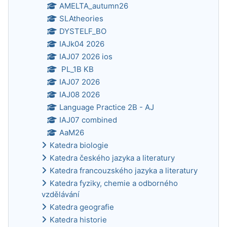
AMELTA_autumn26
SLAtheories
DYSTELF_BO
IAJk04 2026
IAJ07 2026 ios
PL_1B KB
IAJ07 2026
IAJ08 2026
Language Practice 2B - AJ
IAJ07 combined
AaM26
Katedra biologie
Katedra českého jazyka a literatury
Katedra francouzského jazyka a literatury
Katedra fyziky, chemie a odborného
vzdělávání
Katedra geografie
Katedra historie