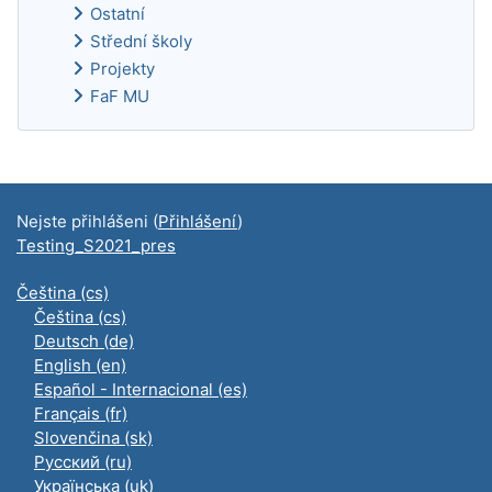
Ostatní
Střední školy
Projekty
FaF MU
Doplňkové bloky
Nejste přihlášeni (
Přihlášení
)
Testing_S2021_pres
Čeština ‎(cs)‎
Čeština ‎(cs)‎
Deutsch ‎(de)‎
English ‎(en)‎
Español - Internacional ‎(es)‎
Français ‎(fr)‎
Slovenčina ‎(sk)‎
Русский ‎(ru)‎
Українська ‎(uk)‎