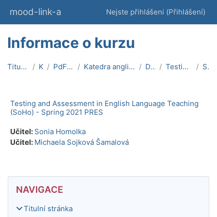
Přejít k hlavnímu obsahu
mood-link-a
Nejste přihlášeni (
Přihlášení
)
Informace o kurzu
Titulní stránka
Kurzy
PdF MU On-line
Katedra anglického jazyka a literatury
Didaktika
Testing_S2021_pres
Souhrn
Testing and Assessment in English Language Teaching
(SoHo) - Spring 2021 PRES
Učitel:
Sonia Homolka
Učitel:
Michaela Sojková Šamalová
Bloky
Přeskočit: Navigace
NAVIGACE
Titulní stránka