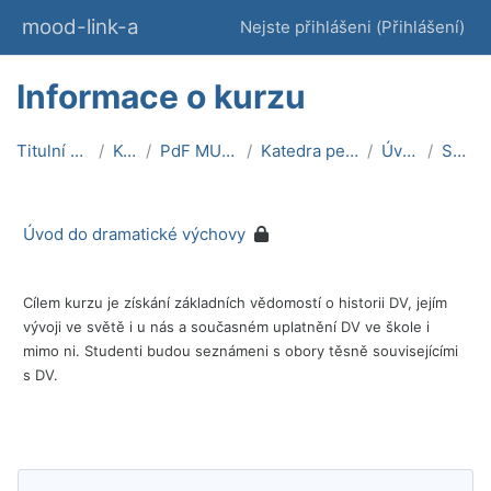
Přejít k hlavnímu obsahu
mood-link-a
Nejste přihlášeni (
Přihlášení
)
Informace o kurzu
Titulní stránka
Kurzy
PdF MU On-line
Katedra pedagogiky
ÚvodDV
Souhrn
Úvod do dramatické výchovy
Cílem kurzu je získání základních vědomostí o historii DV, jejím
vývoji ve světě i u nás a současném uplatnění DV ve škole i
mimo ni. Studenti budou seznámeni s obory těsně souvisejícími
s DV.
Bloky
Přeskočit: Navigace