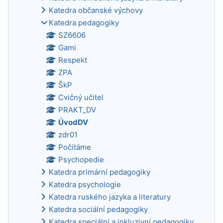
Katedra občanské výchovy
Katedra pedagogiky
SZ6606
Gami
Respekt
ZPA
ŠkP
Cvičný učitel
PRAKT_DV
ÚvodDV
zdr01
Počítáme
Psychopedie
Katedra primární pedagogiky
Katedra psychologie
Katedra ruského jazyka a literatury
Katedra sociální pedagogiky
Katedra speciální a inkluzivní pedagogiky