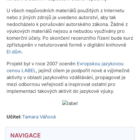
U všech nepůvodních materiálů použitých z Internetu
nebo z jiných zdrojů je uvedeno autorství, aby tak
nedocházelo k porušování autorského zákona. Žádné z
výukových materiálů nejsou a nebudou využívány pro
komerční účely. Po skončení recenzního řízení bude kurz
zpřístupněn v netutorované formě v digitální knihovně
El·dům
.
Projekt byl v roce 2007 oceněn
Evropskou jazykovou
cenou LABEL
, jejímž cílem je podpořit nové a výjimečné
aktivity v oblasti jazykového vzdělávání, propagovat je
mezi odbornou veřejností a inspirovat ostatní pro
implementaci takových aktivit do jazykové výuky.
Učitel:
Tamara Váňová
Bloky
Přeskočit: Navigace
NAVIGACE