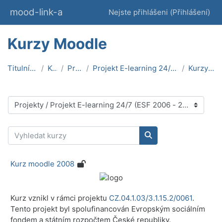
Přejít k hlavnímu obsahu
mood-link-a
Nejste přihlášeni (
Přihlášení
)
Kurzy Moodle
Titulní stránka
Kurzy
Projekty
Projekt E-learning 24/7 (ESF 2006 - 2008)
Kurzy Moodle
Kategorie kurzů
Vyhledat kurzy
Vyhledat kurzy
Kurz moodle 2008
Kurz vznikl v rámci projektu
CZ.04.1.03/3.1.15.2/0061
.
Tento projekt byl spolufinancován Evropským sociálním
fondem a státním rozpočtem České republiky.