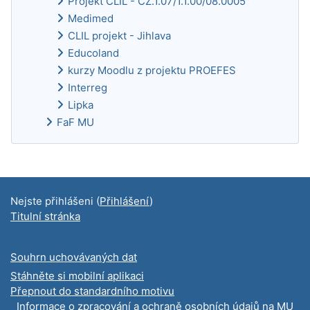
Projekt CLIL - CZ.1.07/1.1.00/08.0005
Medimed
CLIL projekt - Jihlava
Educoland
kurzy Moodlu z projektu PROEFES
Interreg
Lipka
FaF MU
Doplňkové bloky
Nejste přihlášeni (
Přihlášení
)
Titulní stránka
Souhrn uchovávaných dat
Stáhněte si mobilní aplikaci
Přepnout do standardního motivu
Informace o zpracování a ochraně osobních údajů na MU