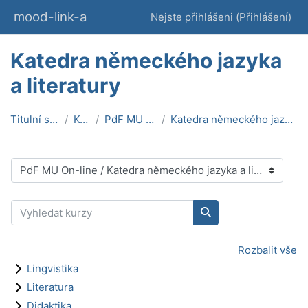
Přejít k hlavnímu obsahu
mood-link-a
Nejste přihlášeni (
Přihlášení
)
Katedra německého jazyka
a literatury
Titulní stránka
Kurzy
PdF MU On-line
Katedra německého jazyka a literatury
Kategorie kurzů
Vyhledat kurzy
Vyhledat kurzy
Rozbalit vše
Lingvistika
Literatura
Didaktika