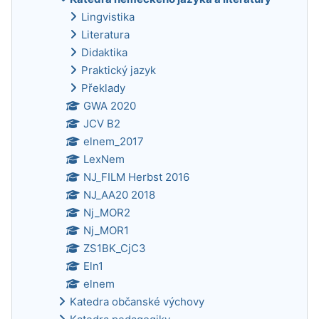
Lingvistika
Literatura
Didaktika
Praktický jazyk
Překlady
GWA 2020
JCV B2
elnem_2017
LexNem
NJ_FILM Herbst 2016
NJ_AA20 2018
Nj_MOR2
Nj_MOR1
ZS1BK_CjC3
Eln1
elnem
Katedra občanské výchovy