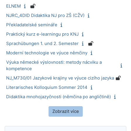
ELNEM
NJRC_4DID Didaktika NJ pro ZŠ (CŽV)
Překladatelské semináře
Praktický kurz e-learningu pro KNJ
Sprachübungen 1. und 2. Semester
Moderní technologie ve výuce němčiny
Výuka německé výslovnosti: metody nácviku a
kompetence
NJ_M730/01 Jazykové krajiny ve výuce cizího jazyka
Literarisches Kolloquium Sommer 2014
Didaktika mnohojazyčnosti (němčina po angličtině)
Zobrazit více
Bloky
Přeskočit: Navigace